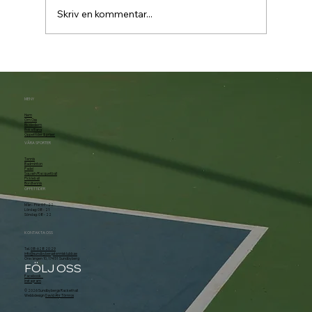
Skriv en kommentar...
Padelbokning går över till Matchi 1/7
MENY
Hem
Om Oss
Bli Medlem
Boka Bana
Öppettider & priser
VÅRA SPORTER
Tennis
Badminton
Padel
Squash/Racquetball
Pickleball
Bordtennis
ÖPPETTIDER
Mån - Fre: 07 - 22
Lördag: 08 - 21
Söndag: 08 - 22
KONTAKTA OSS
Tel.
08-628 20 29
info@sundbybergstennisklubb.se
Örsvängen 10, 174 51 Sundbyberg
FÖLJ OSS
Facebook
Instagram
© 2026 Sundbybergs Rackethall
Webbdesign
David Åhr Törnros