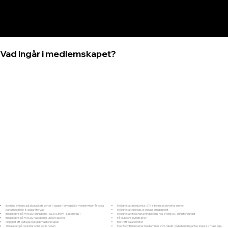
Vad ingår i medlemskapet?
Bokning av bana på alla racketsporter 9 dagar i förväg (icke medlemmar får boka
Möjlighet att medverka i STK:s tennisskoleverksamhet
bana maximalt 8 dagar i förväg)
Möjlighet att deltaga i söndagsgruppspelet
Billigare pris på hyra av tennisbana (ca 30% inom- & utomhus)
Möjlighet att teckna tävlingslicens hos Svenska Tennisförbundet
Billigare pris på hyra av Padelbanor under säsong
Få klubbens nyhetsbrev
Möjlighet att deltaga på klubbmästerskapen
Rösträtt på årsmötet
10% rabatt på racketar och skor i shopen
Hos Body Balance har medlemmar 20% rabatt på behandlingar tex klassisk massage,