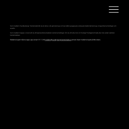
Medlemskap policy
Som medlem i Sundbybergs Tennisklubb blir du en del av vår gemenskap och kan delta i gruppspel, seriespel, klubbmästerskap, övriga interna tävlingar och
events.
Som medlem hoppas vi även att du vill representera klubben i externa tävlingar. Om du vill veta mer om Sverige Trevligaste Klubb, läs mer under rubriken
tennisklubben.
Medlemskapet måste sägas upp senast 31/12 till
medlem@sundbybergstennisklubb.se
annars löper medlemskapet på tillsvidare.