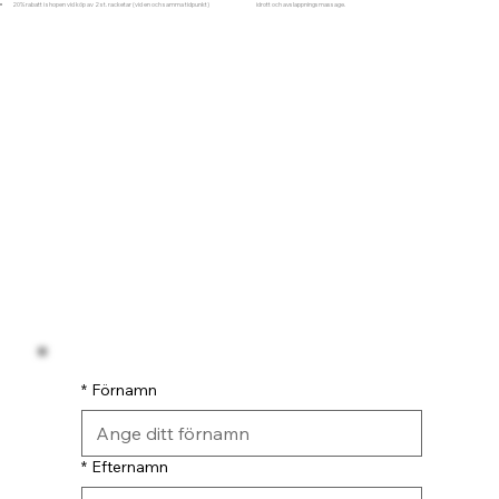
20% rabatt i shopen vid köp av 2 st. racketar (vid en och samma tidpunkt)
idrott och avslappningsmassage.
*
Förnamn
*
Efternamn