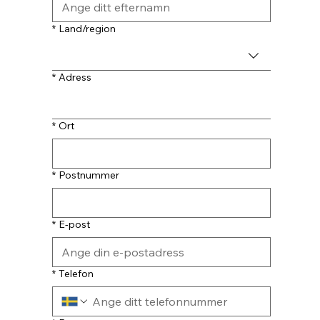
Adress
*
Land/region
*
Adress
*
Ort
*
Postnummer
*
E-post
*
Telefon