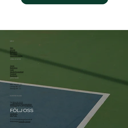
MENY
Hem
Om Oss
Bli Medlem
Boka Bana
Öppettider & priser
VÅRA SPORTER
Tennis
Badminton
Padel
Squash/Racquetball
Pickleball
Bordtennis
ÖPPETTIDER
Mån - Fre: 07 - 22
Lördag: 08 - 21
Söndag: 08 - 22
KONTAKTA OSS
Tel.
08-628 20 29
info@sundbybergstennisklubb.se
Örsvängen 10, 174 51 Sundbyberg
FÖLJ OSS
Facebook
Instagram
© 2026 Sundbybergs Rackethall
Webbdesign
David Åhr Törnros