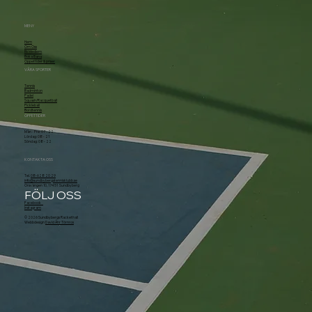
MENY
Hem
Om Oss
Bli Medlem
Boka Bana
Öppettider & priser
VÅRA SPORTER
Tennis
Badminton
Padel
Squash/Racquetball
Pickleball
Bordtennis
ÖPPETTIDER
Mån - Fre: 07 - 22
Lördag: 08 - 21
Söndag: 08 - 22
KONTAKTA OSS
Tel.
08-628 20 29
info@sundbybergstennisklubb.se
Örsvängen 10, 174 51 Sundbyberg
FÖLJ OSS
Facebook
Instagram
© 2026 Sundbybergs Rackethall
Webbdesign
David Åhr Törnros