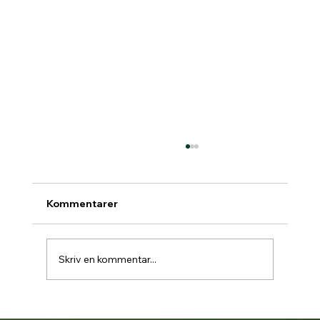
Kommentarer
Skriv en kommentar...
Padelbokning går över till Matchi 1/7