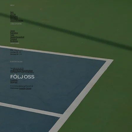
MENY
Hem
Om Oss
Bli Medlem
Boka Bana
Öppettider & priser
VÅRA SPORTER
Tennis
Badminton
Padel
Squash/Racquetball
Pickleball
Bordtennis
ÖPPETTIDER
Mån - Fre: 07 - 22
Lördag: 08 - 21
Söndag: 08 - 22
KONTAKTA OSS
Tel.
08-628 20 29
info@sundbybergstennisklubb.se
Örsvängen 10, 174 51 Sundbyberg
FÖLJ OSS
Facebook
Instagram
© 2026 Sundbybergs Rackethall
Webbdesign
David Åhr Törnros