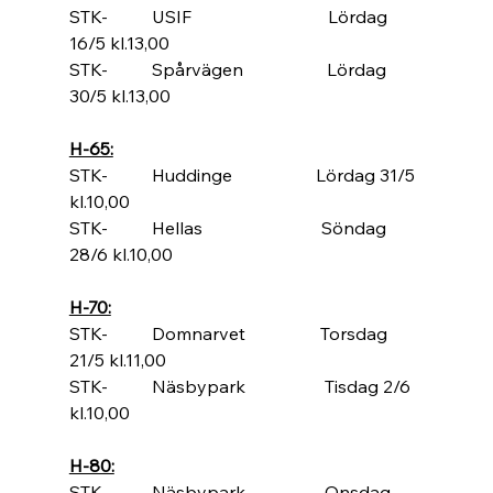
STK-          USIF                               Lördag 
16/5 kl.13,00                                     
STK-          Spårvägen                   Lördag 
30/5 kl.13,00                                     
H-65:
STK-          Huddinge                   Lördag 31/5 
kl.10,00
STK-          Hellas                           Söndag 
28/6 kl.10,00
H-70:
STK-          Domnarvet                 Torsdag 
21/5 kl.11,00
STK-          Näsbypark                  Tisdag 2/6 
kl.10,00
H-80:
STK-          Näsbypark                  Onsdag 