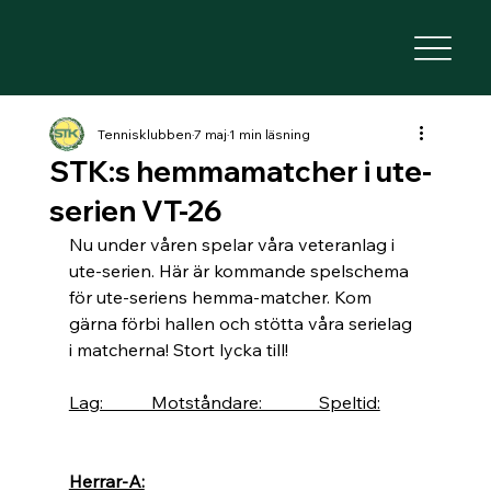
Tennisklubben
7 maj
1 min läsning
STK:s hemmamatcher i ute-
serien VT-26
Nu under våren spelar våra veteranlag i 
ute-serien. Här är kommande spelschema 
för ute-seriens hemma-matcher. Kom 
gärna förbi hallen och stötta våra serielag 
i matcherna! Stort lycka till!
Lag:           Motståndare:             Speltid:
Herrar-A: