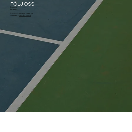
FÖLJ OSS
Facebook
Instagram
© 2026 Sundbybergs Rackethall
Webbdesign
David Åhr Törnros