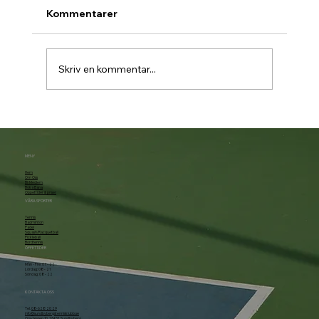
Kommentarer
Skriv en kommentar...
Padelbokning går över till Matchi 1/7
MENY
Hem
Om Oss
Bli Medlem
Boka Bana
Öppettider & priser
VÅRA SPORTER
Tennis
Badminton
Padel
Squash/Racquetball
Pickleball
Bordtennis
ÖPPETTIDER
Mån - Fre: 07 - 22
Lördag: 08 - 21
Söndag: 08 - 22
KONTAKTA OSS
Tel.
08-628 20 29
info@sundbybergstennisklubb.se
Örsvängen 10, 174 51 Sundbyberg