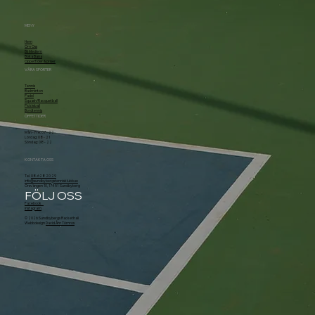
MENY
Hem
Om Oss
Bli Medlem
Boka Bana
Öppettider & priser
VÅRA SPORTER
Tennis
Badminton
Padel
Squash/Racquetball
Pickleball
Bordtennis
ÖPPETTIDER
Mån - Fre: 07 - 22
Lördag: 08 - 21
Söndag: 08 - 22
KONTAKTA OSS
Tel.
08-628 20 29
info@sundbybergstennisklubb.se
Örsvängen 10, 174 51 Sundbyberg
FÖLJ OSS
Facebook
Instagram
© 2026 Sundbybergs Rackethall
Webbdesign
David Åhr Törnros