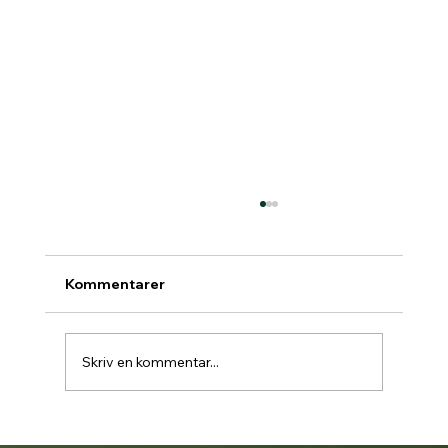
Kommentarer
Skriv en kommentar...
Padelbokning går över till Matchi 1/7