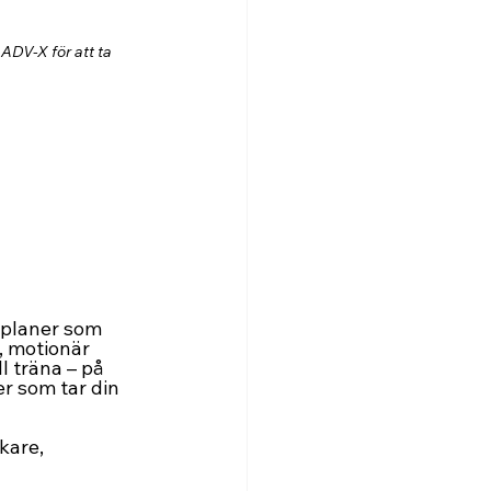
DV-X för att ta 
splaner som 
, motionär 
l träna – på 
r som tar din 
kare, 