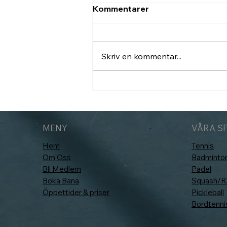
Kommentarer
Skriv en kommentar...
Nu inför vi Hawk-Eye
(PlayReplay)
MENY
VÅRA S
Hem
Tennis
Om Oss
Badminto
Bli Medlem
Padel
Boka Bana
Squash/Ra
Öppettider & priser
Pickleball
Bordtenni