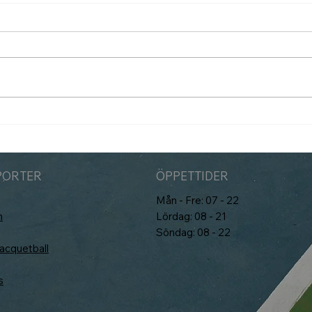
Som
Padelbokning går över till
Matchi 1/7
PORTER
ÖPPETTIDER
Mån - Fre: 07 - 22
n
Lördag: 08 - 21
Söndag: 08 - 22
cquetball
s