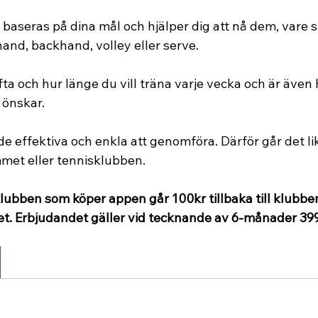
aseras på dina mål och hjälper dig att nå dem, vare s
hand, backhand, volley eller serve.
fta och hur länge du vill träna varje vecka och är även he
önskar.  
e effektiva och enkla att genomföra. Därför går det lik
et eller tennisklubben.
klubben som köper appen går 100kr tillbaka till klubbe
 Erbjudandet gäller vid tecknande av 6-månader 399