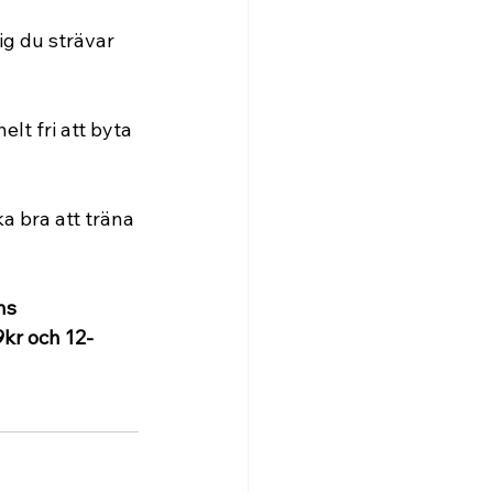
ig du strävar 
lt fri att byta 
a bra att träna 
ns 
kr och 12-