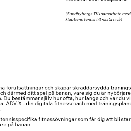
(Sundbybergs TK i samarbete med A
klubbens tennis till nästa nivå)
na förutsättningar och skapar skräddarsydda träning
och därmed ditt spel på banan, vare sig du är nybörjare
e. Du bestämmer själv hur ofta, hur länge och var du vil
 ADV-X - din digitala fitnesscoach med träningsplane
.
nnisspecifika fitnessövningar som får dig att bli star
are på banan.