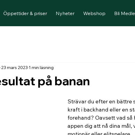
Öppettider & priser
Nyheter
Webshop
Bli Medl
n
23 mars 2023
1 min läsning
esultat på banan
Strävar du efter en bättre 
kraft i backhand eller en st
forehand? Oavsett vad så 
appen dig att nå dina mål, v
motionär eller elitspelare.