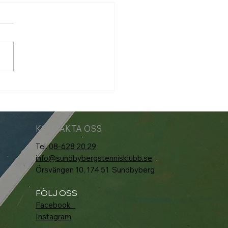
markort 2026
KONTAKTA OSS
Tel.
08-628 20 29
info@sundbybergstennisklubb.se
Örsvängen 10, 174 51 Sundbyberg
FÖLJ OSS
Facebook
Instagram