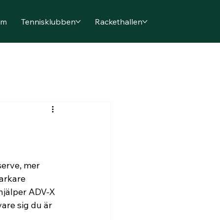
em
Tennisklubben
Rackethallen
serve, mer 
arkare 
hjälper ADV-X 
are sig du är 