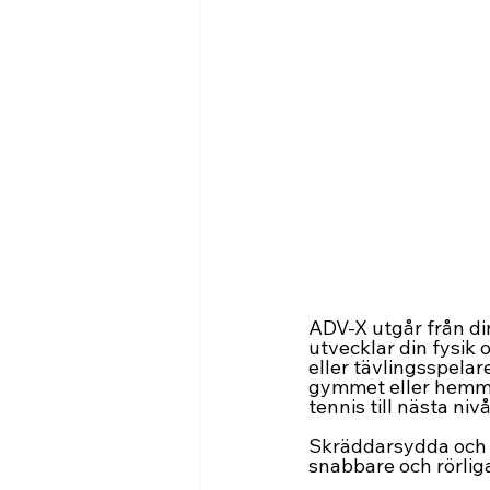
ADV-X utgår från di
utvecklar din fysik 
eller tävlingsspelar
gymmet eller hemma.
tennis till nästa nivå
Skräddarsydda och te
snabbare och rörlig