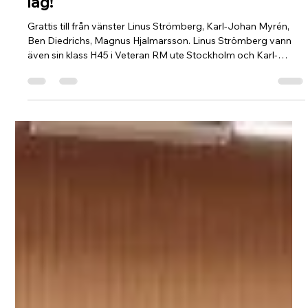
STK har Sveriges 3-dje bästa H45-
lag!
Grattis till från vänster Linus Strömberg, Karl-Johan Myrén,
Ben Diedrichs, Magnus Hjalmarsson. Linus Strömberg vann
även sin klass H45 i Veteran RM ute Stockholm och Karl-
Johan Myrén klass H50.