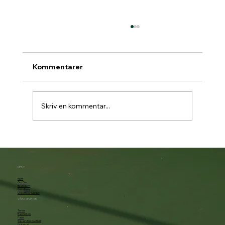
Kommentarer
Skriv en kommentar...
Padelbokning går över till Matchi 1/7
MENY
Hem
Om Oss
Bli Medlem
Boka Bana
Öppettider & priser
VÅRA SPORTER
Tennis
Badminton
Padel
Squash/Racquetball
Pickleball