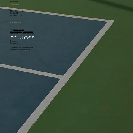
Bordtennis
ÖPPETTIDER
Mån - Fre: 07 - 22
Lördag: 08 - 21
Söndag: 08 - 22
KONTAKTA OSS
Tel.
08-628 20 29
info@sundbybergstennisklubb.se
Örsvängen 10, 174 51 Sundbyberg
FÖLJ OSS
Facebook
Instagram
© 2026 Sundbybergs Rackethall
Webbdesign
David Åhr Törnros