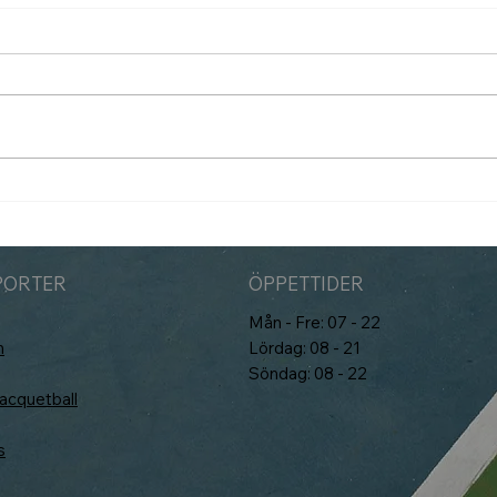
Som
Padelbokning går över till
Matchi 1/7
PORTER
ÖPPETTIDER
Mån - Fre: 07 - 22
n
Lördag: 08 - 21
Söndag: 08 - 22
cquetball
s