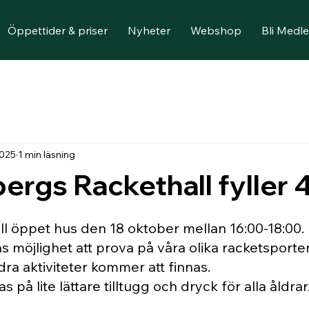
Öppettider & priser
Nyheter
Webshop
Bli Medl
2025
1 min läsning
rgs Rackethall fyller 4
ll öppet hus den 18 oktober mellan 16:00-18:00.
möjlighet att prova på våra olika racketsporter v
ndra aktiviteter kommer att finnas.
på lite lättare tilltugg och dryck för alla åldrar