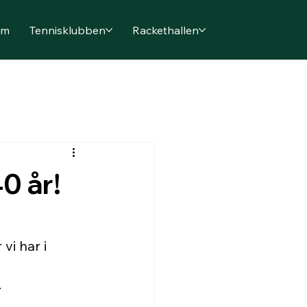
em
Tennisklubben
Rackethallen
0 år!
i har i 
.