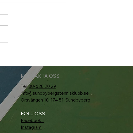
markort 2026
KONTAKTA OSS
Tel.
08-628 20 29
info@sundbybergstennisklubb.se
Örsvängen 10, 174 51 Sundbyberg
FÖLJ OSS
Facebook
Instagram