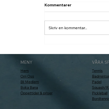
Kommentarer
Skriv en kommentar...
Nu inför vi Hawk-Eye
(PlayReplay)
MENY
VÅRA S
Hem
Tennis
Om Oss
Badminto
Bli Medlem
Padel
Boka Bana
Squash/Ra
Öppettider & priser
Pickleball
Bordtenni