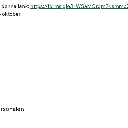
 denna länk: 
https://forms.gle/HWSaMGrqm2Ksmmb
 oktober.
ersonalen