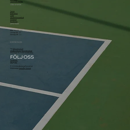
Öppettider & priser
VÅRA SPORTER
Tennis
Badminton
Padel
Squash/Racquetball
Pickleball
Bordtennis
ÖPPETTIDER
Mån - Fre: 07 - 22
Lördag: 08 - 21
Söndag: 08 - 22
KONTAKTA OSS
Tel.
08-628 20 29
info@sundbybergstennisklubb.se
Örsvängen 10, 174 51 Sundbyberg
FÖLJ OSS
Facebook
Instagram
© 2026 Sundbybergs Rackethall
Webbdesign
David Åhr Törnros