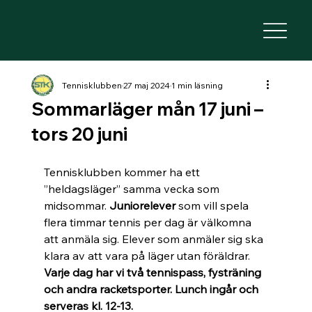
Tennisklubben
27 maj 2024
1 min läsning
Sommarläger mån 17 juni –
tors 20 juni
Tennisklubben kommer ha ett 
”heldagsläger” samma vecka som 
midsommar. 
Juniorelever
 som vill spela 
flera timmar tennis per dag är välkomna 
att anmäla sig. Elever som anmäler sig ska 
klara av att vara på läger utan föräldrar. 
Varje dag har vi två tennispass, fysträning 
och andra racketsporter. Lunch ingår och 
serveras kl. 12-13.