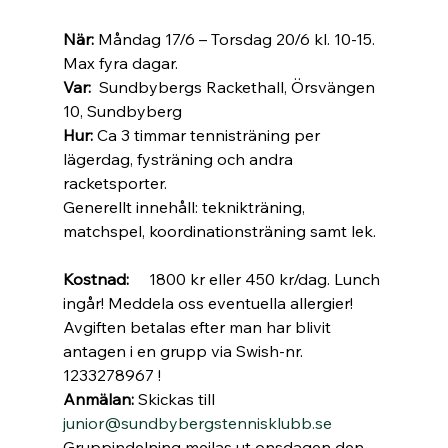
När:
 Måndag 17/6 – Torsdag 20/6 kl. 10-15. 
Max fyra dagar.
Var:
  Sundbybergs Rackethall, Örsvängen 
10, Sundbyberg
Hur:
 Ca 3 timmar tennisträning per 
lägerdag, fysträning och andra 
racketsporter. 
Generellt innehåll: teknikträning, 
matchspel, koordinationsträning samt lek.
Kostnad:
     1800 kr eller 450 kr/dag. Lunch 
ingår! Meddela oss eventuella allergier!
Avgiften betalas efter man har blivit 
antagen i en grupp via Swish-nr. 
1233278967 !
Anmälan: 
Skickas till 
junior@sundbybergstennisklubb.se
Gruppindelning mejlas ut onsdagen den 