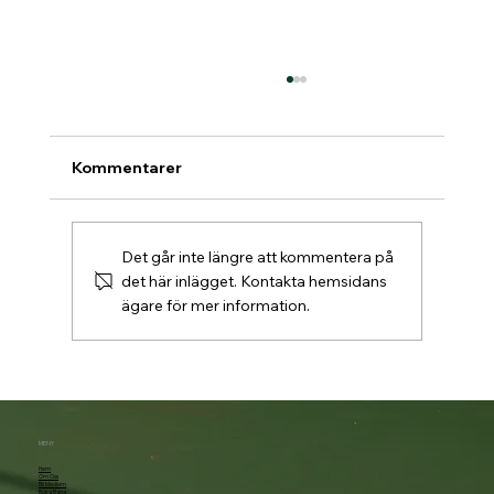
Kommentarer
Det går inte längre att kommentera på
det här inlägget. Kontakta hemsidans
ägare för mer information.
Padelbokning går över till Matchi 1/7
MENY
Hem
Om Oss
Bli Medlem
Boka Bana