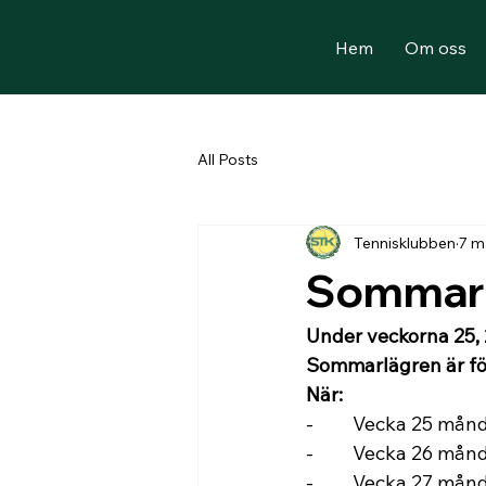
Hem
Om oss
All Posts
Tennisklubben
7 m
Sommarl
Under veckorna 25, 2
Sommarlägren är för
När:
-         Vecka 25 må
-         Vecka 26 må
-         Vecka 27 må