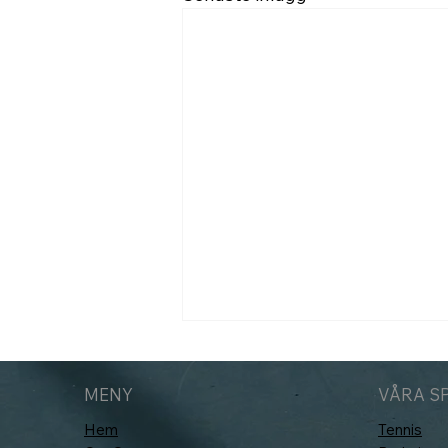
MENY
VÅRA S
Hem
Tennis