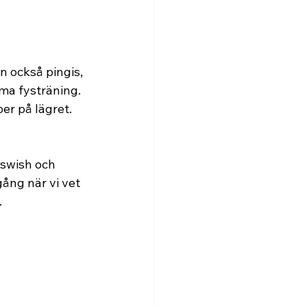
n också pingis, 
ma fysträning. 
r på lägret. 
a swish och 
ång när vi vet 
.