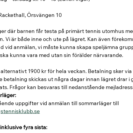
s Rackethall, Örsvängen 10
tläger där barnen får testa på primärt tennis utomhus me
. Vi är både inne och ute på lägret. Kan även förekom
rad vid anmälan, vi måste kunna skapa speljämna gruppe
 ska kunna vara med utan sin förälder närvarande.
dag alternativt 1900 kr för hela veckan. Betalning sker vi
 betalning skickas ut några dagar innan lägret drar i g
lats. Frågor kan besvaras till nedanstående mejladress
rläger:
stående uppgifter vid anmälan till sommarläger till 
stennisklubb.se
inklusive fyra sista: