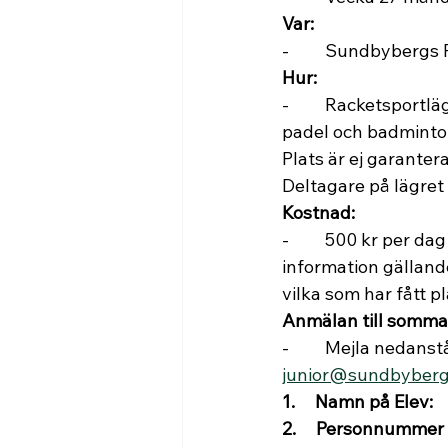
Var:
-         Sundbyberg
Hur:
-         Racketspor
padel och badminton
Plats är ej garante
Deltagare på lägret
Kostnad:
-         500 kr per 
information gällande
vilka som har fått p
Anmälan till somma
-         Mejla nedan
junior@sundbyberg
1.     Namn på Elev:
2.     Personnummer 