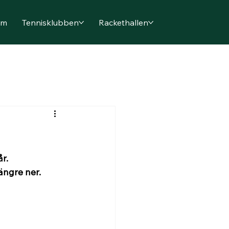
em
Tennisklubben
Rackethallen
r. 
ängre ner.