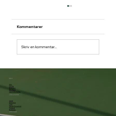
Kommentarer
Skriv en kommentar...
Padelbokning går över till Matchi 1/7
MENY
Hem
Om Oss
Bli Medlem
Boka Bana
Öppettider & priser
VÅRA SPORTER
Tennis
Badminton
Padel
Squash/Racquetball
Pickleball
Bordtennis
ÖPPETTIDER