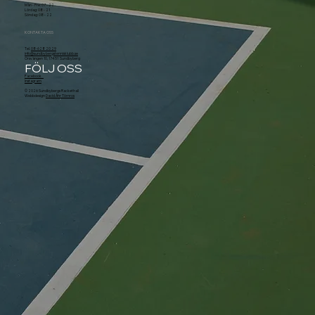
Mån - Fre: 07 - 22
Lördag: 08 - 21
Söndag: 08 - 22
KONTAKTA OSS
Tel.
08-628 20 29
info@sundbybergstennisklubb.se
Örsvängen 10, 174 51 Sundbyberg
FÖLJ OSS
Facebook
Instagram
© 2026 Sundbybergs Rackethall
Webbdesign
David Åhr Törnros