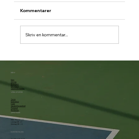
Kommentarer
Skriv en kommentar...
Padelbokning går över till Matchi 1/7
MENY
Hem
Om Oss
Bli Medlem
Boka Bana
Öppettider & priser
VÅRA SPORTER
Tennis
Badminton
Padel
Squash/Racquetball
Pickleball
Bordtennis
ÖPPETTIDER
Mån - Fre: 07 - 22
Lördag: 08 - 21
Söndag: 08 - 22
KONTAKTA OSS