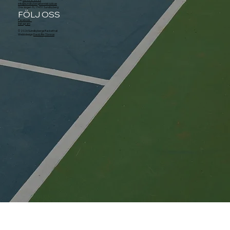
Tel.
08-628 20 29
info@sundbybergstennisklubb.se
Örsvängen 10, 174 51 Sundbyberg
FÖLJ OSS
Facebook
Instagram
© 2026 Sundbybergs Rackethall
Webbdesign
David Åhr Törnros