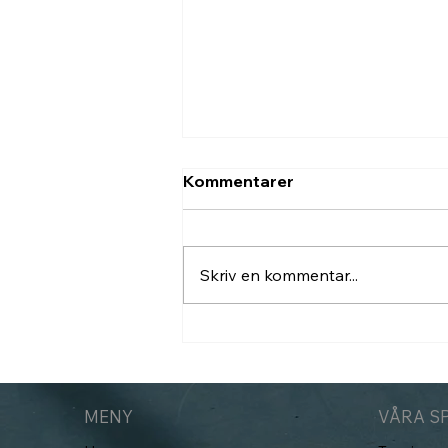
Kommentarer
Skriv en kommentar...
Nu inför vi Hawk-Eye
(PlayReplay)
MENY
VÅRA S