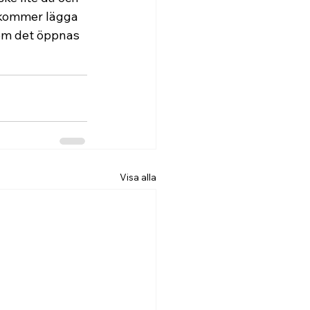
 kommer lägga 
 om det öppnas 
Visa alla