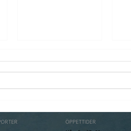
Som
Padelbokning går över till
Matchi 1/7
PORTER
ÖPPETTIDER