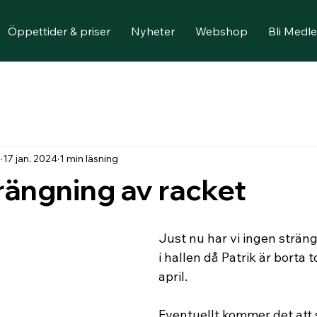
Öppettider & priser
Nyheter
Webshop
Bli Medl
n
17 jan. 2024
1 min läsning
rängning av racket
Just nu har vi ingen sträng
i hallen då Patrik är borta t
april.
Eventuellt kommer det att s