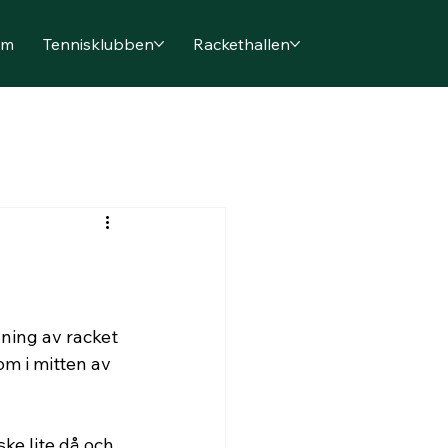
em
Tennisklubben
Rackethallen
ning av racket 
om i mitten av 
ke lite då och 