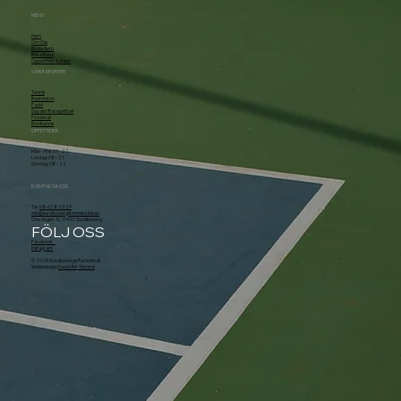
MENY
Hem
Om Oss
Bli Medlem
Boka Bana
Öppettider & priser
VÅRA SPORTER
Tennis
Badminton
Padel
Squash/Racquetball
Pickleball
Bordtennis
ÖPPETTIDER
Mån - Fre: 07 - 22
Lördag: 08 - 21
Söndag: 08 - 22
KONTAKTA OSS
Tel.
08-628 20 29
info@sundbybergstennisklubb.se
Örsvängen 10, 174 51 Sundbyberg
FÖLJ OSS
Facebook
Instagram
© 2026 Sundbybergs Rackethall
Webbdesign
David Åhr Törnros