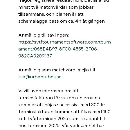
frågor, registrera resultat m.m. Det är alltid 
minst två matchvärdar som jobbar 
tillsammans, och planen är att 
schemalägga pass om ca. 4h åt gången.
Anmäl dig till tävlingen: 
https://svtf.tournamentsoftware.com/tourn
ament/068E4B97-8FC0-4555-BF06-
982CA9209137
Anmäl dig som matchvärd: mejla till 
lisa@urbantribes.se
Vi vill även informera om att 
terminsfakturan för vuxenkurserna nu 
kommer att höjas successivt med 300 kr. 
Terminsfakturan kommer att ökas med 150 
kr till vårterminen 2025 samt likadant till 
höstterminen 2025. Vår verksamhet har 