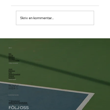
Skriv en kommentar...
Padelbokning går över till Matchi 1/7
MENY
Hem
Om Oss
Bli Medlem
Boka Bana
Öppettider & priser
VÅRA SPORTER
Tennis
Badminton
Padel
Squash/Racquetball
Pickleball
Bordtennis
ÖPPETTIDER
Mån - Fre: 07 - 22
Lördag: 08 - 21
Söndag: 08 - 22
KONTAKTA OSS
Tel.
08-628 20 29
info@sundbybergstennisklubb.se
Örsvängen 10, 174 51 Sundbyberg
FÖLJ OSS