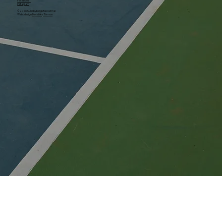
Facebook
Instagram
© 2026 Sundbybergs Rackethall
Webbdesign
David Åhr Törnros