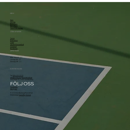
MENY
Hem
Om Oss
Bli Medlem
Boka Bana
Öppettider & priser
VÅRA SPORTER
Tennis
Badminton
Padel
Squash/Racquetball
Pickleball
Bordtennis
ÖPPETTIDER
Mån - Fre: 07 - 22
Lördag: 08 - 21
Söndag: 08 - 22
KONTAKTA OSS
Tel.
08-628 20 29
info@sundbybergstennisklubb.se
Örsvängen 10, 174 51 Sundbyberg
FÖLJ OSS
Facebook
Instagram
© 2026 Sundbybergs Rackethall
Webbdesign
David Åhr Törnros