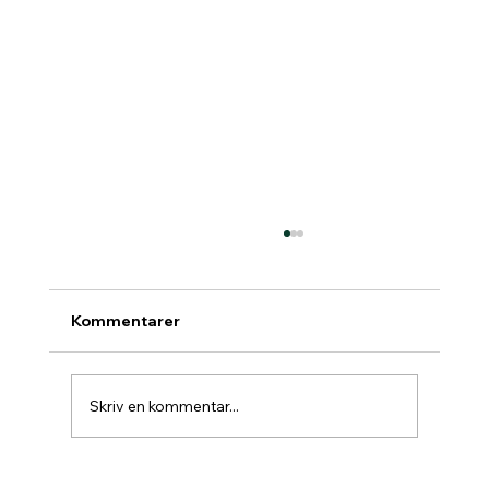
Kommentarer
Skriv en kommentar...
Padelbokning går över till Matchi 1/7