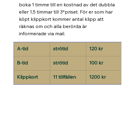
boka 1 timme till en kostnad av det dubbla 
eller 1,5 timmar till 3*priset. För er som har 
köpt klippkort kommer antal klipp att 
räknas om och alla berörda är 
informerade via mail.
A-tid
strötid
120 kr
kont
B-tid
strötid
100 kr
kont
Klippkort
11 tillfällen
1200 kr