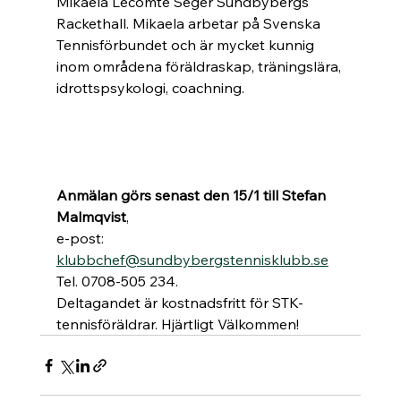
Mikaela Lecomte Seger Sundbybergs 
Rackethall. Mikaela arbetar på Svenska 
Tennisförbundet och är mycket kunnig 
inom områdena föräldraskap, träningslära, 
idrottspsykologi, coachning. 
Anmälan görs senast den 15/1 till Stefan 
Malmqvist
, 
e-post: 
klubbchef@sundbybergstennisklubb.se
Tel. 0708-505 234. 
Deltagandet är kostnadsfritt för STK-
tennisföräldrar. Hjärtligt Välkommen!