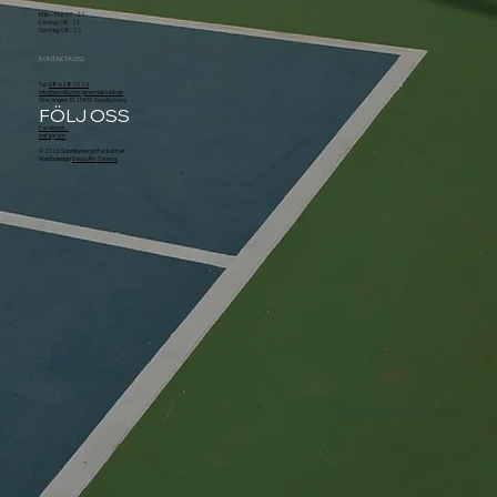
Mån - Fre: 07 - 22
Lördag: 08 - 21
Söndag: 08 - 22
KONTAKTA OSS
Tel.
08-628 20 29
info@sundbybergstennisklubb.se
Örsvängen 10, 174 51 Sundbyberg
FÖLJ OSS
Facebook
Instagram
© 2026 Sundbybergs Rackethall
Webbdesign
David Åhr Törnros