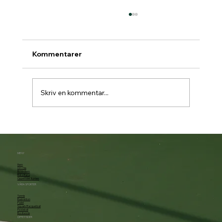
Kommentarer
Skriv en kommentar...
Padelbokning går över till Matchi 1/7
MENY
Hem
Om Oss
Bli Medlem
Boka Bana
Öppettider & priser
VÅRA SPORTER
Tennis
Badminton
Padel
Squash/Racquetball
Pickleball
Bordtennis
ÖPPETTIDER