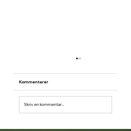
Kommentarer
Skriv en kommentar...
Padelbokning går över till Matchi 1/7