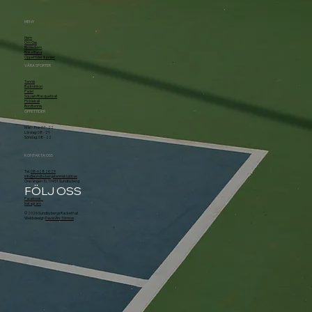
MENY
Hem
Om Oss
Bli Medlem
Boka Bana
Öppettider & priser
VÅRA SPORTER
Tennis
Badminton
Padel
Squash/Racquetball
Pickleball
Bordtennis
ÖPPETTIDER
Mån - Fre: 07 - 22
Lördag: 08 - 21
Söndag: 08 - 22
KONTAKTA OSS
Tel.
08-628 20 29
info@sundbybergstennisklubb.se
Örsvängen 10, 174 51 Sundbyberg
FÖLJ OSS
Facebook
Instagram
© 2026 Sundbybergs Rackethall
Webbdesign
David Åhr Törnros