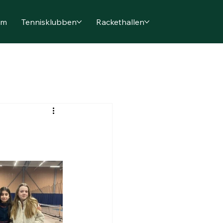
em
Tennisklubben
Rackethallen