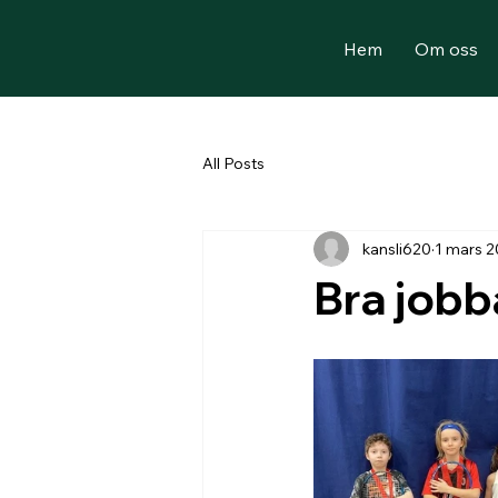
Hem
Om oss
All Posts
kansli620
1 mars 
Bra jobb