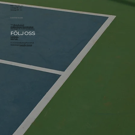
Mån - Fre: 07 - 22
Lördag: 08 - 21
Söndag: 08 - 22
KONTAKTA OSS
Tel.
08-628 20 29
info@sundbybergstennisklubb.se
Örsvängen 10, 174 51 Sundbyberg
FÖLJ OSS
Facebook
Instagram
© 2026 Sundbybergs Rackethall
Webbdesign
David Åhr Törnros