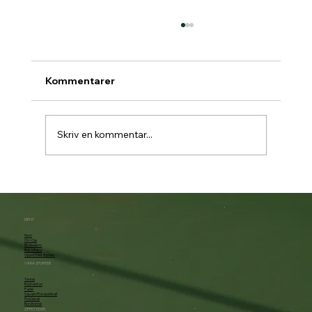
Kommentarer
Skriv en kommentar...
Padelbokning går över till Matchi 1/7
MENY
Hem
Om Oss
Bli Medlem
Boka Bana
Öppettider & priser
VÅRA SPORTER
Tennis
Badminton
Padel
Squash/Racquetball
Pickleball
Bordtennis
ÖPPETTIDER