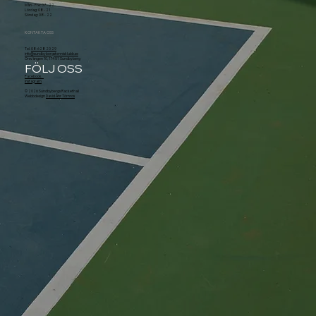
Mån - Fre: 07 - 22
Lördag: 08 - 21
Söndag: 08 - 22
KONTAKTA OSS
Tel.
08-628 20 29
info@sundbybergstennisklubb.se
Örsvängen 10, 174 51 Sundbyberg
FÖLJ OSS
Facebook
Instagram
© 2026 Sundbybergs Rackethall
Webbdesign
David Åhr Törnros