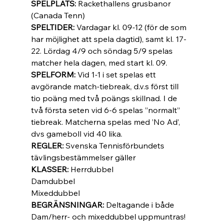
SPELPLATS: 
Rackethallens grusbanor 
(Canada Tenn) 
SPELTIDER: 
Vardagar kl. 09-12 (för de som 
har möjlighet att spela dagtid), samt kl. 17-
22. Lördag 4/9 och söndag 5/9 spelas 
matcher hela dagen, med start kl. 09. 
SPELFORM: 
Vid 1-1 i set spelas ett 
avgörande match-tiebreak, d.v.s först till 
tio poäng med två poängs skillnad. I de 
två första seten vid 6-6 spelas ”normalt” 
tiebreak. Matcherna spelas med ’No Ad’, 
dvs gameboll vid 40 lika. 
REGLER: 
Svenska Tennisförbundets 
tävlingsbestämmelser gäller 
KLASSER: 
Herrdubbel 
Damdubbel 
Mixeddubbel 
BEGRÄNSNINGAR: 
Deltagande i både 
Dam/herr- och mixeddubbel uppmuntras! 