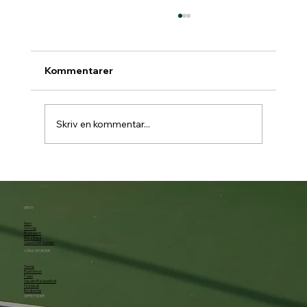
Kommentarer
Skriv en kommentar...
Padelbokning går över till Matchi 1/7
MENY
Hem
Om Oss
Bli Medlem
Boka Bana
Öppettider & priser
VÅRA SPORTER
Tennis
Badminton
Padel
Squash/Racquetball
Pickleball
Bordtennis
ÖPPETTIDER