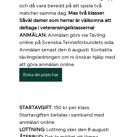
och då vara beredd på att spela två 
matcher samma dag. 
Max två klasser
. 
Såväl damer som herrar är välkomna att 
deltaga i veteransingelklasserna! 
ANMÄLAN: 
Anmälan görs via Tävling 
online på Svenska Tennisförbundets sida. 
Anmälan senast den 6 augusti. Kontakta 
tävlingsledningen om ni önskar hjälp med 
att göra anmälan online. 
Boka din plats här
. 
STARTAVGIFT: 
150 kr per klass. 
Startavgiften betalas i samband med 
anmälan online. 
LOTTNING: 
Lottning sker den 8 augusti 
ÅTERBUD: 
Det är möjligt att lämna 