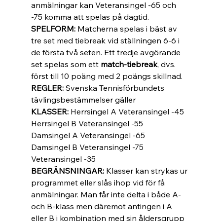
anmälningar kan Veteransingel -65 och 
-75 komma att spelas på dagtid. 
SPELFORM: 
Matcherna spelas i bäst av 
tre set med tiebreak vid ställningen 6-6 i 
de första två seten. Ett tredje avgörande 
set spelas som ett 
match-tiebreak
, dvs. 
först till 10 poäng med 2 poängs skillnad. 
REGLER: 
Svenska Tennisförbundets 
tävlingsbestämmelser gäller 
KLASSER: 
Herrsingel A Veteransingel -45 
Herrsingel B Veteransingel -55 
Damsingel A Veteransingel -65 
Damsingel B Veteransingel -75 
Veteransingel -35 
BEGRÄNSNINGAR: 
Klasser kan strykas ur 
programmet eller slås ihop vid för få 
anmälningar. Man får inte delta i både A- 
och B-klass men däremot antingen i A 
eller B i kombination med sin åldersgrupp 